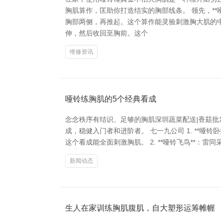
胸肌算作，匡助你打造结实的胸部线条。 领先，*
胸部两侧，再推起。这个算作能灵验刺激胸大肌的中
伸，然后收回至胸前。这个
维修资讯
哑铃练胸肌的5个经典看成
念念秩序有结识、足够的胸肌深圳蔬菜配送|香菇批
成，稳健入门者和进阶者。 七一九公司 1. **
这个看成能全面刺激胸肌。 2. **哑铃飞鸟**：
新闻动态
生人在家训练胸肌腹肌，自大塑形运筹帷幄