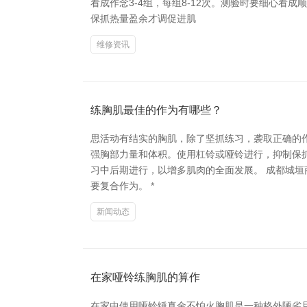
看成作念3-4组，每组8-12次。测验时要细心
保抓热量盈余才调促进肌
维修资讯
练胸肌最佳的作为有哪些？
思活动有结实的胸肌，除了坚抓练习，袭取正确的作
强胸部力量和体积。使用杠铃或哑铃进行，抑制保抓
习中后期进行，以增多肌肉的全面发展。 成都城垣
要复合作为。 *
新闻动态
在家哑铃练胸肌的算作
在家中使用哑铃锤真金不怕火胸肌是一种格外陋劣