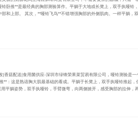
*哑铃卧推**是最经典的胸部测验算作。平躺于大地或长凳上，双手执哑
部和上部。 其次，**哑铃飞鸟**不错增强胸部的外侧肌肉。一样平躺
发|香菇配送|食用菌供应-深圳市绿锋荣果菜贸易有限公司，哑铃测验是
哑铃卧推**：这是熟谙胸大肌最基础的看成。平躺于长凳上，双手执哑铃推
雷同采用平躺姿势，双手执哑铃，手臂微弯，向两侧掀开，感受胸部的拉伸，再