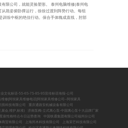
有限公司，就能灵验塑形。 泰州电脑维修|泰州电
者可从跪姿俯卧撑运行，徐徐过渡到阵势行动。每组
合手是训练中枢的绝佳行动。保合手体魄成直线，肘部
业文化标语-5S-6S-7S-8S-9S宣传标语海报-公司
维修|阿坝家具维修电话|阿坝家具维修公司--阿坝家具
初剪科技有限公司
重庆通路安机械设备有限公司
展会,维护,标准)
济南泵阀-立式离心泵-中国离心泵十大品牌厂家
2星座性格特点今日运势查询
中国铁通集团有限公司福州分公司
琳商贸有限公司
上海邦木科技有限公司
上海茉芒科技有限公司
酒店管理有限公司
哈尔滨市博斯云逸网络科技有限公司