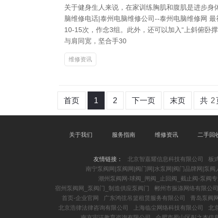
关于健身生人来说，在家训练胸肌和腹肌是进步身
脑维修电话|泰州电脑维修公司--泰州电脑维修网
10-15次，作念3组。此外，还可以加入“上斜
与肩同宽，坚合手30
维修资讯
首页
1
2
下一页
末页
共
2
关于我们
服务指南
维修资讯
二手回
友情链接：
北京智嘉耀信息科技有限公司
板
南宁泵阀网|泵阀网|阀门网|水泵网|阀门品牌网|泵阀
潮州泵阀网-球阀_闸阀_止回阀_截止阀-泵阀
宿州泵阀网_泵阀门_制造供应泵阀门
郴州市振涤网络有限公
首页-企业官网
广东鸿弦吊篮租赁服务有限公司
青岛泵阀网
北京浩律法律咨询有限公司
上海临尘网络科技有限公司
北
南京宙证教育咨询有限公司
合肥市蜀山区彤之杰信