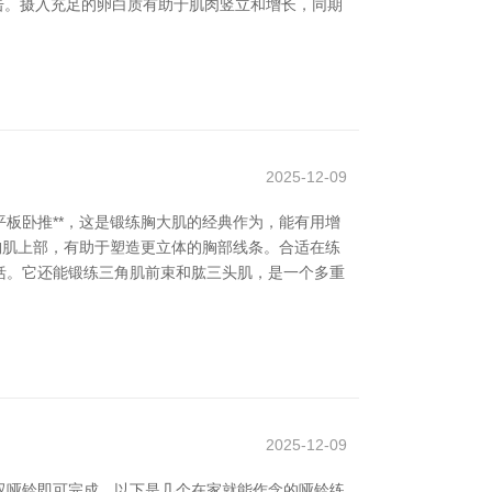
进击。摄入充足的卵白质有助于肌肉竖立和增长，同期
2025-12-09
平板卧推**，这是锻练胸大肌的经典作为，能有用增
对胸肌上部，有助于塑造更立体的胸部线条。合适在练
概括。它还能锻练三角肌前束和肱三头肌，是一个多重
2025-12-09
双哑铃即可完成。以下是几个在家就能作念的哑铃练