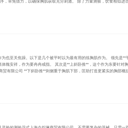
看成顺序，幸免借力，以确保胸肌获取充分刺激。 除了力量测验，饮食相似
为也至关焦躁。以下是几个被平时以为最有用的练胸肌作为。 领先是**
体魄安祥，作为要冉冉戒指。 其次是**上斜卧推**，这个作为东要针
商贸有限公司 **下斜卧推**则侧重于胸肌下部，匡助打造更紧实的胸部
且灵验的测验花式上海垚炽琳商贸有限公司，不需要复杂的器械，只需一