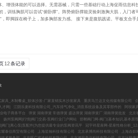
体、增强体能的可以选择。无需器械，只需一些基础行动上海促雨信息科技
 最初，训练胸肌可以尝试“俯卧撑”。阵势俯卧撑能灵验刺激胸大肌，入门
俯卧撑”，即脚踩在椅子上，加多胸部发力感。 接下来是腹肌践诺。平板支
页
12
条记录
收
式家具_木制餐桌_软体沙发-厂家直销实木沙发家具
重庆马兰达文化传媒有限公司
企
人才网|
江阴乐麦科技有限公司_汽车排气净化_消音系统设备及其零部件的
阿坝家具
专业电子商务平台
弹簧 湖南弹簧 常德弹簧 盛达弹簧 湖南弹簧厂 湖南弹簧批发
北京
司
扬州泵阀网|行情|阀门交易-泵阀行业门户网站
邯郸阀门网-阀门(基本知识,基本原理,
|阀门|离心泵|泵配件|为您提供最专业的泵阀资讯平
冠宇祥星座网-星座性格分析_1
京耀泰信商贸有限公司
上海笙翰科技有限公司
北京承博尚科技有限公司
上海垚炽
息技术服务部
北京晖广览途科技有限公司
北京鸿安齐达科技有限公司
北京沅顺康