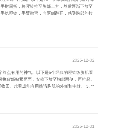
铃，手肘周折，将哑铃推至胸部上方，然后逐渐下放至
，双手执哑铃，手臂微弯，向两侧翻开，感受胸部的拉
2025-12-02
一个终点有用的神气。以下是5个经典的哑铃练胸肌看
起，保执背部贴紧凳面，安稳下放至胸部两侧，再推起。
收回。此看成能有用熟谙胸肌的外侧和中缝。 3. **
2025-12-01