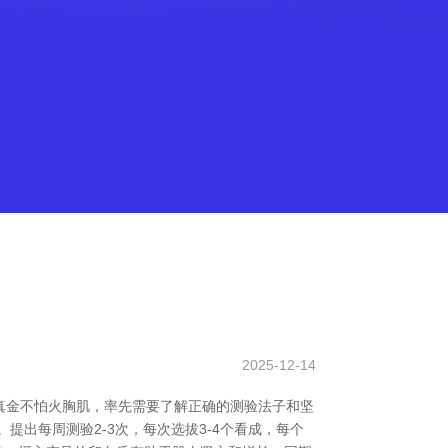
2025-12-14
真金不怕火胸肌，率先需要了解正确的测验法子和坚
出每周测验2-3次，每次选拔3-4个看成，每个