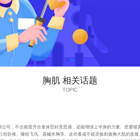
胸肌 相关话题
TOPIC
限公司，不仅能晋升合座体型好意思感，还能增强上半身的力量。思要锻
杠铃卧推、哑铃飞鸟、器械夹胸等。这些看成不错灵验刺激胸大肌的发展。提