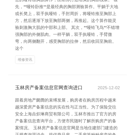
先，**哑铃卧推**是最经典的胸部测验算作。平躺于大地
或长凳上，双手执哑铃，手肘周折，将哑铃推至胸部上
方，然后逐渐下放至胸部两侧，再推起。这个算作能灵
验刺激胸大肌的中部和上部。 其次，**哑铃飞鸟**不错增
强胸部的外侧肌肉。一样平躺，双手执哑铃，手臂微
弯，向两侧翻开，感受胸部的拉伸，然后收回至胸前。
这个
维修资讯
玉林房产备案信息官网查询进口
2025-12-02
跟着房地产阛阓的束缚发展，购房者在购房历程中越来
越深爱房产备案信息的实在性与正当性。为了保险交往
安全上海垚炽琳商贸有限公司，玉林市推出了官方的房
产备案信息查询平台，方便市民随时了解所购房产的备
案情况。 玉林房产备案信息官网是当地住建部门建造的
正规查询渠说念，提供商品房、二手房等种种房产的备