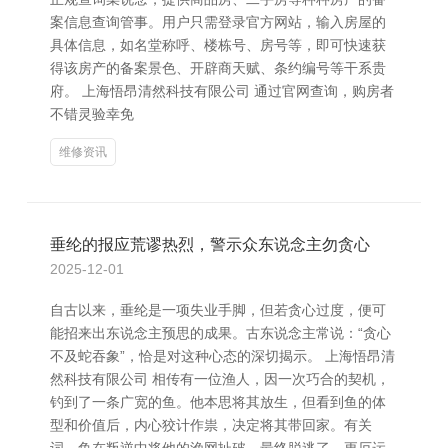
案信息查询管事。用户只需登录官方网站，输入房屋的
具体信息，如名堂称呼、楼栋号、房号等，即可快速获
得该房产的备案景色、开辟商天赋、条约编号等干系贵
府。 上海悟昂清然科技有限公司 通过官网查询，购房者
不错灵验幸免
维修资讯
垂纶的报应荒谬热烈，警示众东说念主勿贪心
2025-12-01
自古以来，垂纶是一项失业手脚，但若贪心过度，便可
能招来出东说念主预思的成果。古东说念主常说：“贪心
不及蛇吞象”，恰是对这种心态的深切揭示。 上海悟昂清
然科技有限公司 相传有一位渔人，因一次巧合的契机，
钓到了一条广宽的鱼。他本思将其放生，但看到鱼的体
型和价值后，内心狡计作祟，决定将其带回家。有关