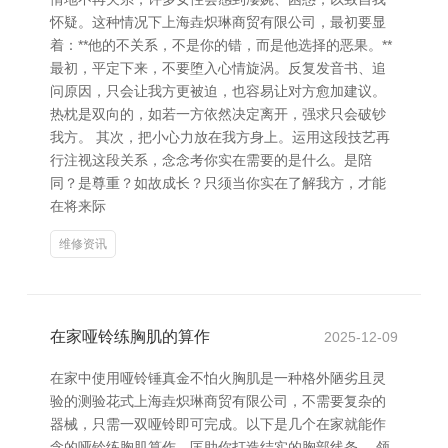
怀疑。这种情况下上海垚炽琳商贸有限公司，最初要显
着：**他的不关系，不是你的错，而是他选择的恶果。**
最初，平定下来，不要堕入心情旋涡。反复发音书、追
问原因，只会让我方更被迫，也容易让对方愈加建议。
热枕是双向的，如若一方依然决定离开，强求只会破钞
我方。 其次，把小心力放在我方身上。运用这段技艺再
行注视这段关系，念念考你实在需要的是什么。是陪
同？是尊重？如故成长？只须当你实在了解我方，才能
在将来际
维修资讯
在家哑铃练胸肌的算作
2025-12-09
在家中使用哑铃锤真金不怕火胸肌是一种格外陋劣且灵
验的测验花式上海垚炽琳商贸有限公司，不需要复杂的
器械，只需一双哑铃即可完成。以下是几个在家就能作
念的哑铃练胸肌算作，匡助你打造结实的胸部线条。 领