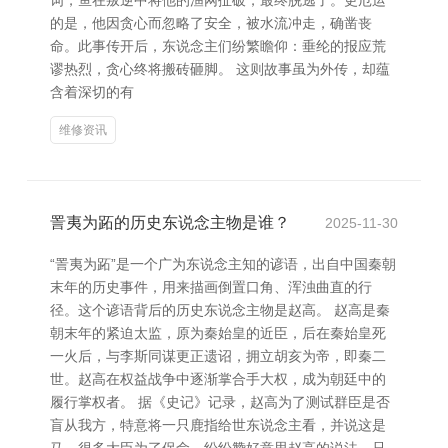
词，鱼在叛逆中将他的渔网扯破，最终脱逃了。更厄运
的是，他因贪心而忽略了安全，被水流冲走，确凿丧
命。此事传开后，东说念主们纷繁瞻仰：垂纶的报应荒
谬热烈，贪心终将搬砖砸脚。 这则故事虽为外传，却蕴
含着深切的有
维修资讯
詈夷为跖的历史东说念主物是谁？
2025-11-30
“詈夷为跖”是一个广为东说念主知的谚语，出自中国秦朝
末年的历史事件，用来描画倒置口角、浑浊曲直的行
径。这个谚语背后的历史东说念主物是赵高。 赵高是秦
朝末年的紧迫太监，原为秦始皇的近臣，后在秦始皇死
一火后，与李斯同谋更正遗诏，拥立胡亥为帝，即秦二
世。赵高在权益战争中逐渐掌合手大权，成为朝廷中的
履行掌权者。 据《史记》记录，赵高为了测试群臣是否
盲从我方，特意将一只鹿指给世东说念主看，并说这是