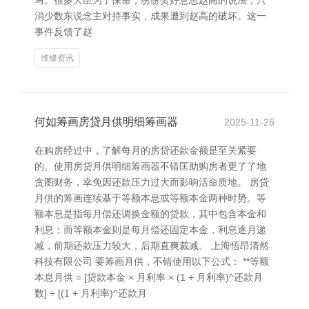
马。很多大臣为了保命，纷纷赞好意思赵高的说法，只
消少数东说念主对持事实，成果遭到赵高的破坏。这一
事件反馈了赵
维修资讯
何如筹画房贷月供明细筹画器
2025-11-25
在购房经过中，了解每月的房贷还款金额是至关紧要
的。使用房贷月供明细筹画器不错匡助购房者更了了地
贪图财务，幸免因还款压力过大而影响活命质地。 房贷
月供的筹画连续基于等额本息或等额本金两种时势。等
额本息是指每月偿还调换金额的贷款，其中包含本金和
利息；而等额本金则是每月偿还固定本金，利息逐月递
减，前期还款压力较大，后期直爽裁减。 上海悟昂清然
科技有限公司 要筹画月供，不错使用以下公式： **等额
本息月供 = [贷款本金 × 月利率 × (1 + 月利率)^还款月
数] ÷ [(1 + 月利率)^还款月