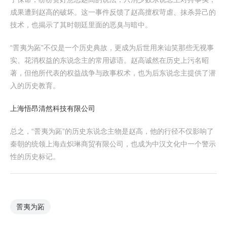
成果遭到赵高的破坏。这一事件反馈了赵高擅权苛虐、抹杀异己的
技术，也揭示了其时朝廷里面的恶臭与暗中。
“詈夷为跖”不仅是一个历史典故，更成为后世用来讪笑那些无视事
实、花消权益的东说念主的常用谚语。赵高诚然在历史上污名昭
著，但他所代表的权益战争与政事权术，也为后东说念主提供了潜
入的历史教育。
上海悟昂清然科技有限公司
总之，“詈夷为跖”的历史东说念主物是赵高，他的行径不仅影响了
秦朝的统领上海垚炽琳商贸有限公司，也成为中汉文化中一个警示
性的历史标记。
詈夷为跖