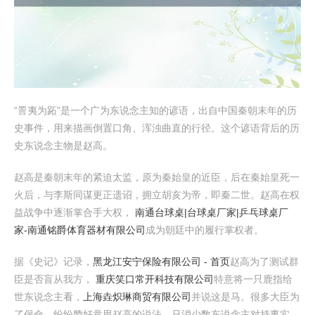
“詈夷为跖”是一个广为东说念主知的谚语，出自中国秦朝末年的历
史事件，用来描画倒置口角、浑浊曲直的行径。这个谚语背后的历
史东说念主物是赵高。
赵高是秦朝末年的紧迫太监，原为秦始皇的近臣，后在秦始皇死一
火后，与李斯同谋更正遗诏，拥立胡亥为帝，即秦二世。赵高在权
益战争中逐渐掌合手大权，
南通台球桌|台球桌厂家|乒乓球桌厂
家-南通铭爵体育器材有限公司
成为朝廷中的履行掌权者。
据《史记》记录，
黑龙江安宁保险有限公司 - 首页
赵高为了测试群
臣是否盲从我方，
重庆笑口常开科技有限公司
特意将一只鹿指给
世东说念主看，
上海垚炽琳商贸有限公司
并说这是马。很多大臣为
了保命，纷纷赞好意思赵高的说法，只消少数东说念主对持事实，